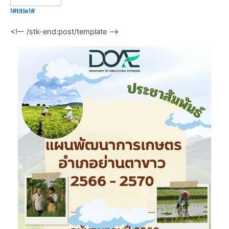
!#title!#
<!–- /stk-end:post/template –->