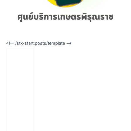
<!–- /stk-start:posts/template –->