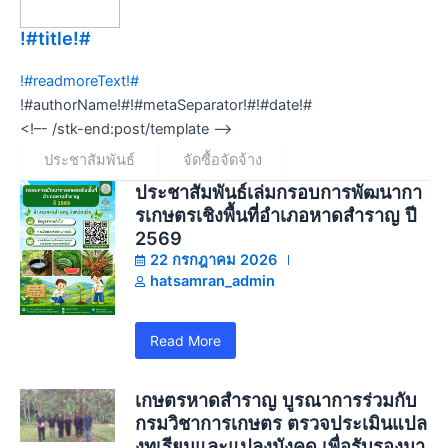
!#title!#
!#readmoreText!#
!#authorName!#
!#metaSeparator!#
!#date!#
<!–- /stk-end:post/template –->
ประชาสัมพันธ์
จัดซื้อจัดจ้าง
ประชาสัมพันธ์เล่มกรอบการพัฒนากา
รเกษตรเชิงพื้นที่อำเภอหาดสำราญ ปี
2569
22 กรกฎาคม 2026
hatsamran_admin
Read More
เกษตรหาดสำราญ บูรณาการร่วมกับ
กรมวิชาการเกษตร ตรวจประเมินแปล
งทุเรียนและแปลงมังคุด เพื่อรับรองมา