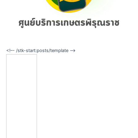
<!–- /stk-start:posts/template –->